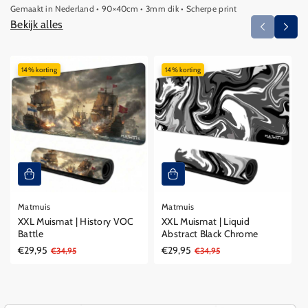
Gemaakt in Nederland • 90×40cm • 3mm dik • Scherpe print
Bekijk alles
14% korting
14% korting
Matmuis
Matmuis
XXL Muismat | History VOC
XXL Muismat | Liquid
Battle
Abstract Black Chrome
€29,95
€29,95
Aanbiedingsprijs
Reguliere
€34,95
Aanbiedingsprijs
Reguliere
€34,95
prijs
prijs
Ga naar