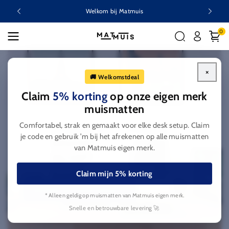
Ga naar
Welkom bij Matmuis
inhoud
0
×
🚚 Welkomstdeal
Claim
5% korting
op onze eigen merk
muismatten
Welkom bij Matmuis
Comfortabel, strak en gemaakt voor elke desk setup. Claim
Het breedste tech assortiment voor
je code en gebruik ’m bij het afrekenen op alle muismatten
de scherpste prijs
van Matmuis eigen merk.
5000+ tech producten voor de scherpste prijs.
Claim mijn 5% korting
Ontdek ons assortiment
* Alleen geldig op muismatten van Matmuis eigen merk.
Snelle en betrouwbare levering 🚀