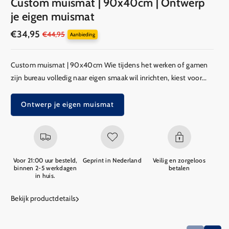
Custom muismat | 90x40cm | Ontwerp
je eigen muismat
€34,95
Aanbiedingsprijs
Reguliere
€44,95
Aanbieding
prijs
Custom muismat | 90x40cm Wie tijdens het werken of gamen
zijn bureau volledig naar eigen smaak wil inrichten, kiest voor...
Ontwerp je eigen muismat
Voor 21:00 uur besteld,
Geprint in Nederland
Veilig en zorgeloos
binnen 2-5 werkdagen
betalen
in huis.
Bekijk productdetails