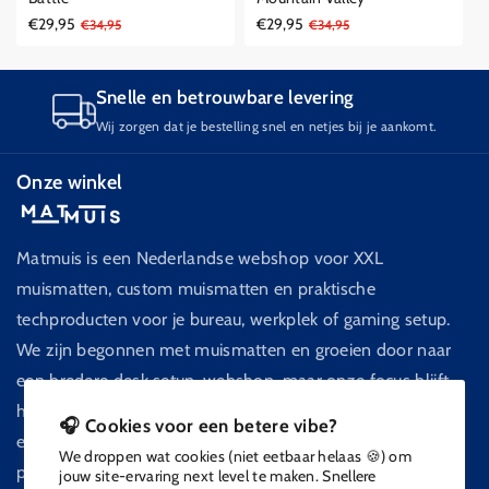
€29,95
€29,95
Aanbiedingsprijs
Reguliere
€34,95
Aanbiedingsprijs
Reguliere
€34,95
prijs
prijs
Snelle en betrouwbare levering
Wij zorgen dat je bestelling snel en netjes bij je aankomt.
Onze winkel
Matmuis is een Nederlandse webshop voor XXL
muismatten, custom muismatten en praktische
techproducten voor je bureau, werkplek of gaming setup.
We zijn begonnen met muismatten en groeien door naar
een bredere desk setup-webshop, maar onze focus blijft
hetzelfde: goede kwaliteit, scherpe prints, duidelijke service
🎧 Cookies voor een betere vibe?
en producten die je setup netter, comfortabeler en
We droppen wat cookies (niet eetbaar helaas 🍪) om
persoonlijker maken.
jouw site-ervaring next level te maken. Snellere