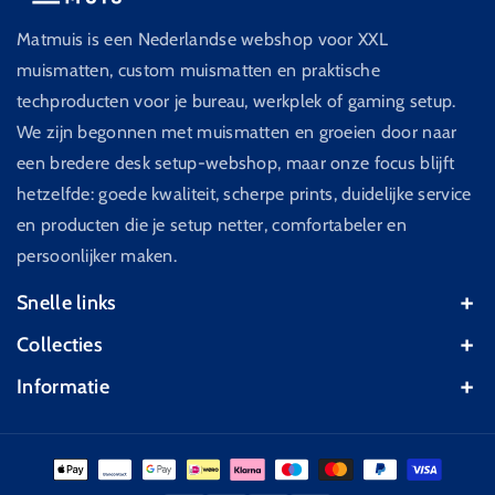
Matmuis is een Nederlandse webshop voor XXL
muismatten, custom muismatten en praktische
techproducten voor je bureau, werkplek of gaming setup.
We zijn begonnen met muismatten en groeien door naar
een bredere desk setup-webshop, maar onze focus blijft
hetzelfde: goede kwaliteit, scherpe prints, duidelijke service
en producten die je setup netter, comfortabeler en
persoonlijker maken.
Snelle links
Bekijk alle muismatten
Collecties
Custom muismat
Cherry Blossom
Informatie
Abstract
Space Planet
Contact
Cosmisch
Liquid Abstract
Algemene voorwaarden
Fantasy
Swirl Abstract
Wettelijke kennisgeving