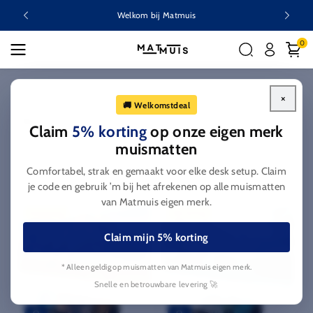
Ga naar
Welkom bij Matmuis
inhoud
0
Home
Nature
×
🚚 Welkomstdeal
C
Nature
Claim
5% korting
op onze eigen merk
o
muismatten
l
Filteren en sorteren
Comfortabel, strak en gemaakt voor elke desk setup. Claim
l
je code en gebruik ’m bij het afrekenen op alle muismatten
e
van Matmuis eigen merk.
c
14% korting
14% korting
t
Claim mijn 5% korting
i
e
* Alleen geldig op muismatten van Matmuis eigen merk.
:
Snelle en betrouwbare levering 🚀