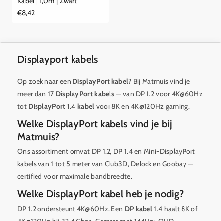
Kabel | 1,0m | Zwart
Reguliere
€8,42
prijs
Displayport kabels
Op zoek naar een
DisplayPort kabel
? Bij Matmuis vind je
meer dan 17
DisplayPort kabels
— van DP 1.2 voor 4K@60Hz
tot
DisplayPort 1.4 kabel
voor 8K en 4K@120Hz gaming.
Welke DisplayPort kabels vind je bij
Matmuis?
Ons assortiment omvat DP 1.2, DP 1.4 en Mini-DisplayPort
kabels van 1 tot 5 meter van Club3D, Delock en Goobay —
certified voor maximale bandbreedte.
Welke DisplayPort kabel heb je nodig?
DP 1.2 ondersteunt 4K@60Hz. Een
DP kabel
1.4 haalt 8K of
4K@120Hz bij 32,4 Gbps. Gamers met 144Hz+ QHD