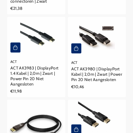
connectoren | Zwart
prijs
Reguliere
€21,38
prijs
ACT
ACT
ACT AK3983 | DisplayPort
ACT AK3980 | DisplayPort
1.4 Kabel | 2,0m | Zwart |
Kabel | 2,0m | Zwart | Power
Power Pin 20 Niet
Pin 20 Niet Aangesloten
Aangesloten
Reguliere
€10,46
Reguliere
€11,98
prijs
prijs