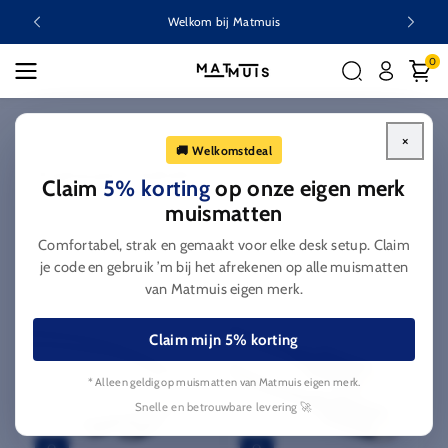
Ga naar
Welkom bij Matmuis
inhoud
0
Home
Displayport kabels
×
🚚 Welkomstdeal
C
Displayport kabels
Claim
5% korting
op onze eigen merk
o
muismatten
l
Filteren en sorteren
Comfortabel, strak en gemaakt voor elke desk setup. Claim
l
je code en gebruik ’m bij het afrekenen op alle muismatten
e
van Matmuis eigen merk.
c
t
Claim mijn 5% korting
i
e
* Alleen geldig op muismatten van Matmuis eigen merk.
:
Snelle en betrouwbare levering 🚀