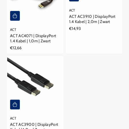
ACT
ACT AC3910 | DisplayPort
1.4 Kabel | 2,0m | Zwart
Reguliere
€14,93
ACT
prijs
ACT AC4071 | DisplayPort
1.4 Kabel | 1,0m | Zwart
Reguliere
€12,66
prijs
ACT
ACT AC3900 | DisplayPort