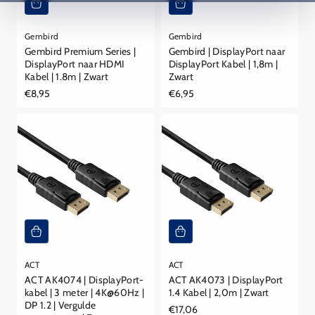
Gembird
Gembird
Gembird Premium Series |
Gembird | DisplayPort naar
DisplayPort naar HDMI
DisplayPort Kabel | 1,8m |
Kabel | 1.8m | Zwart
Zwart
Reguliere
€8,95
Reguliere
€6,95
prijs
prijs
ACT
ACT
ACT AK4074 | DisplayPort-
ACT AK4073 | DisplayPort
kabel | 3 meter | 4K@60Hz |
1.4 Kabel | 2,0m | Zwart
DP 1.2 | Vergulde
Reguliere
€17,06