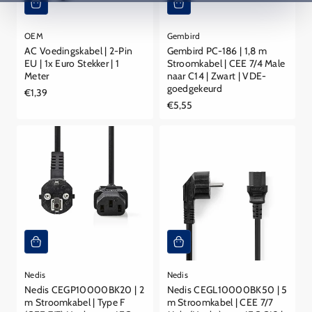
OEM
Gembird
AC Voedingskabel | 2-Pin
Gembird PC-186 | 1,8 m
EU | 1x Euro Stekker | 1
Stroomkabel | CEE 7/4 Male
Meter
naar C14 | Zwart | VDE-
goedgekeurd
Reguliere
€1,39
prijs
Reguliere
€5,55
prijs
Nedis
Nedis
Nedis CEGP10000BK20 | 2
Nedis CEGL10000BK50 | 5
m Stroomkabel | Type F
m Stroomkabel | CEE 7/7