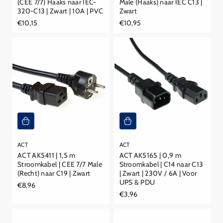
(CEE 7/7) Haaks naar IEC-
Male (Haaks) naar IEC C13 |
320-C13 | Zwart | 10A | PVC
Zwart
Reguliere
€10,15
Reguliere
€10,95
prijs
prijs
ACT
ACT
ACT AK5411 | 1,5 m
ACT AK5165 | 0,9 m
Stroomkabel | CEE 7/7 Male
Stroomkabel | C14 naar C13
(Recht) naar C19 | Zwart
| Zwart | 230V / 6A | Voor
UPS & PDU
Reguliere
€8,96
prijs
Reguliere
€3,96
prijs