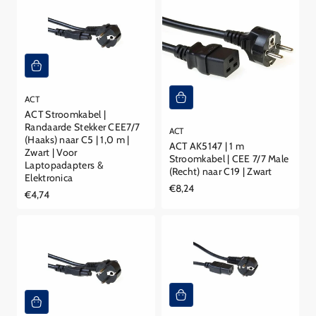
ACT
ACT Stroomkabel |
Randaarde Stekker CEE7/7
ACT
(Haaks) naar C5 | 1,0 m |
ACT AK5147 | 1 m
Zwart | Voor
Stroomkabel | CEE 7/7 Male
Laptopadapters &
(Recht) naar C19 | Zwart
Elektronica
Reguliere
€8,24
Reguliere
€4,74
prijs
prijs