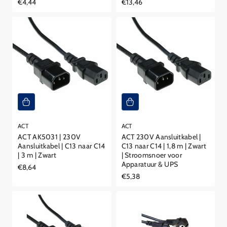
Reguliere
€4,44
Reguliere
€13,46
prijs
prijs
ACT
ACT
ACT AK5031 | 230V
ACT 230V Aansluitkabel |
Aansluitkabel | C13 naar C14
C13 naar C14 | 1,8 m | Zwart
| 3 m | Zwart
| Stroomsnoer voor
Apparatuur & UPS
Reguliere
€8,64
prijs
Reguliere
€5,38
prijs