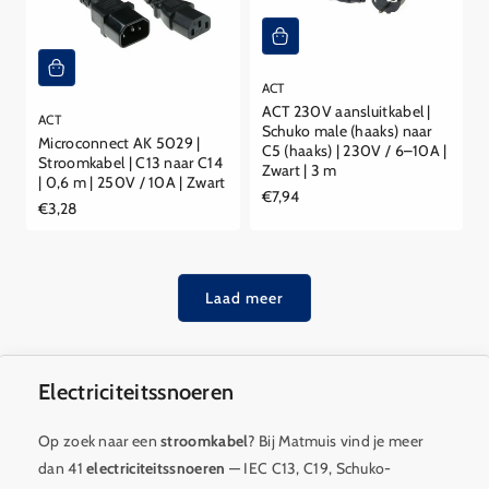
ACT
ACT 230V aansluitkabel |
ACT
Schuko male (haaks) naar
Microconnect AK 5029 |
C5 (haaks) | 230V / 6–10A |
Stroomkabel | C13 naar C14
Zwart | 3 m
| 0,6 m | 250V / 10A | Zwart
Reguliere
€7,94
Reguliere
€3,28
prijs
prijs
Laad meer
Electriciteitssnoeren
Op zoek naar een
stroomkabel
? Bij Matmuis vind je meer
dan 41
electriciteitssnoeren
— IEC C13, C19, Schuko-