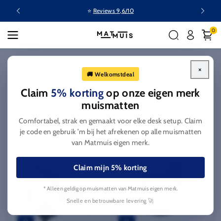
Ga naar
⭐
Reviews 9,6/10
inhoud
0
Home
Electriciteitssnoeren
×
🚚 Welkomstdeal
C
Electriciteitssnoeren
Claim
5% korting
op onze eigen merk
o
muismatten
l
Filteren en sorteren
Comfortabel, strak en gemaakt voor elke desk setup. Claim
l
je code en gebruik ’m bij het afrekenen op alle muismatten
e
van Matmuis eigen merk.
c
t
Claim mijn 5% korting
i
e
* Alleen geldig op muismatten van Matmuis eigen merk.
:
Snelle en betrouwbare levering 🚀