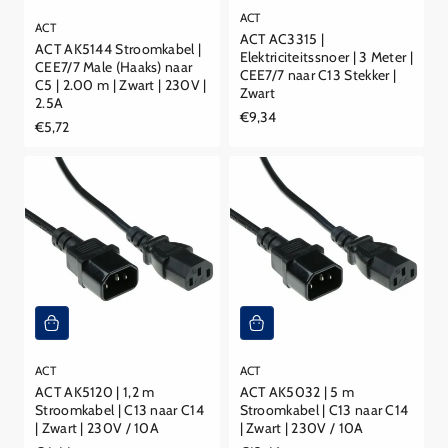
ACT
ACT
ACT AC3315 |
ACT AK5144 Stroomkabel |
Elektriciteitssnoer | 3 Meter |
CEE7/7 Male (Haaks) naar
CEE7/7 naar C13 Stekker |
C5 | 2.00 m | Zwart | 230V |
Zwart
2.5A
Reguliere
€9,34
Reguliere
€5,72
prijs
prijs
ACT
ACT
ACT AK5120 | 1,2 m
ACT AK5032 | 5 m
Stroomkabel | C13 naar C14
Stroomkabel | C13 naar C14
| Zwart | 230V / 10A
| Zwart | 230V / 10A