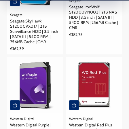
Seagate
Seagate IronWolf
ST2000VN003 | 2TB NAS
Seagate
HDD | 3.5 inch | SATA III |
Seagate SkyHawk
5400 RPM | 256MB Cache |
ST2000VX017 | 2TB
CMR
Surveillance HDD | 3.5 inch
Reguliere
€182,75
| SATA III | 5400 RPM |
prijs
256MB Cache | CMR
Reguliere
€162,39
prijs
Western Digital
Western Digital
Western Digital Purple |
Western Digital Red Plus