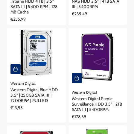
Interne HDD 4 TB | 3.5"
NAS HDD 3.5" | 4TB SATA
SATA III | 5400 RPM | 128
III | 5400RPM
MB Cache
Reguliere
€239,49
Reguliere
€255,99
prijs
prijs
Western Digital
Western Digital Blue HDD
Western Digital
3.5" | 250GB SATA III |
Western Digital Purple
7200RPM | PULLED
Surveillance HDD 3.5" | 2TB
Reguliere
€13,95
SATA III | 5400RPM
prijs
Reguliere
€178,69
prijs