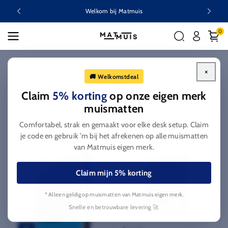
Ga naar
Welkom bij Matmuis
inhoud
0
Home
Interne harde schijven
×
🚚 Welkomstdeal
C
Interne harde schijven
Claim
5% korting
op onze eigen merk
o
muismatten
l
Filteren en sorteren
Comfortabel, strak en gemaakt voor elke desk setup. Claim
l
je code en gebruik ’m bij het afrekenen op alle muismatten
e
van Matmuis eigen merk.
c
t
Claim mijn 5% korting
i
e
* Alleen geldig op muismatten van Matmuis eigen merk.
:
Snelle en betrouwbare levering 🚀