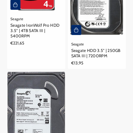
Seagate
Seagate IronWolf Pro HDD
3.5" | 4TB SATA III |
5400RPM
Reguliere
€221,65
Seagate
prijs
Seagate HDD 3.5" | 250GB
SATA III | 7200RPM
Reguliere
€13,95
prijs