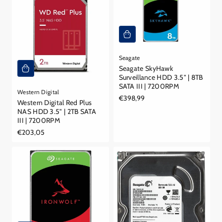
Seagate
Seagate SkyHawk
Surveillance HDD 3.5" | 8TB
SATA III | 7200RPM
Western Digital
Reguliere
€398,99
Western Digital Red Plus
prijs
NAS HDD 3.5" | 2TB SATA
III | 7200RPM
Reguliere
€203,05
prijs