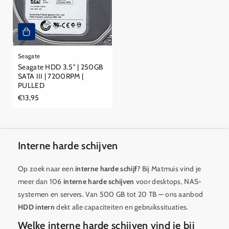
Seagate
Seagate HDD 3.5" | 250GB
SATA III | 7200RPM |
PULLED
Reguliere
€13,95
prijs
Interne harde schijven
Op zoek naar een
interne harde schijf
? Bij Matmuis vind je
meer dan 106
interne harde schijven
voor desktops, NAS-
systemen en servers. Van 500 GB tot 20 TB — ons aanbod
HDD intern
dekt alle capaciteiten en gebruikssituaties.
Welke interne harde schijven vind je bij