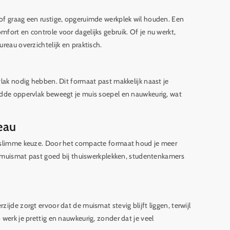
of graag een rustige, opgeruimde werkplek wil houden. Een
fort en controle voor dagelijks gebruik. Of je nu werkt,
reau overzichtelijk en praktisch.
vlak nodig hebben. Dit formaat past makkelijk naast je
adde oppervlak beweegt je muis soepel en nauwkeurig, wat
eau
n slimme keuze. Door het compacte formaat houd je meer
ne muismat past goed bij thuiswerkplekken, studentenkamers
jde zorgt ervoor dat de muismat stevig blijft liggen, terwijl
werk je prettig en nauwkeurig, zonder dat je veel