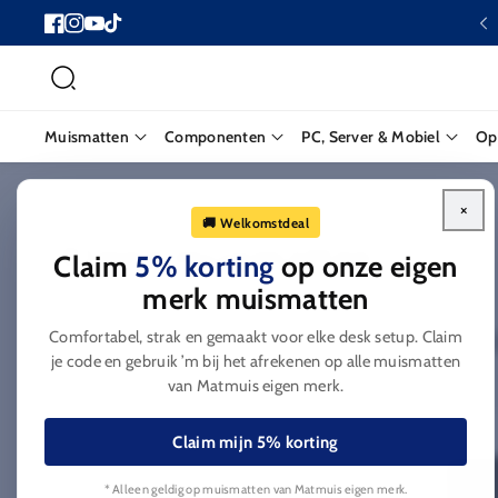
Ga naar
⭐
Reviews 9,6/10
Facebook
Instagram
YouTube
TikTok
inhoud
Muismatten
Componenten
PC, Server & Mobiel
Op
Home
Kleine muismatten
×
🚚 Welkomstdeal
C
Kleine muismatten
Claim
5% korting
op onze eigen
o
merk muismatten
Comfortabel, strak en gemaakt voor elke desk setup. Claim
l
je code en gebruik ’m bij het afrekenen op alle muismatten
van Matmuis eigen merk.
l
e
Claim mijn 5% korting
* Alleen geldig op muismatten van Matmuis eigen merk.