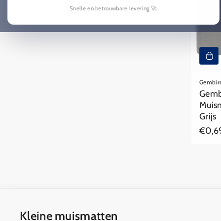
c
Snelle en betrouwbare levering 🚀
t
i
e
:
Gembir
Gemb
Muism
Grijs
Regul
€0,6
prijs
Kleine muismatten