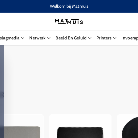
Welkom bij Matmuis
slagmedia
Netwerk
Beeld En Geluid
Printers
Invoera