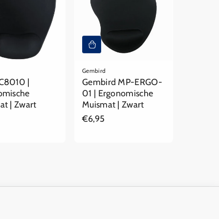
Gembird
C8010 |
Gembird MP-ERGO-
omische
01 | Ergonomische
t | Zwart
Muismat | Zwart
ere
Reguliere
€6,95
prijs