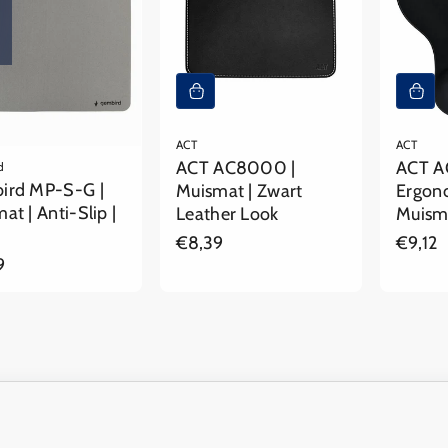
ACT
ACT
ACT AC8000 |
ACT A
d
ird MP-S-G |
Muismat | Zwart
Ergon
at | Anti-Slip |
Leather Look
Muisma
Reguliere
€8,39
Reguli
€9,12
prijs
prijs
iere
9