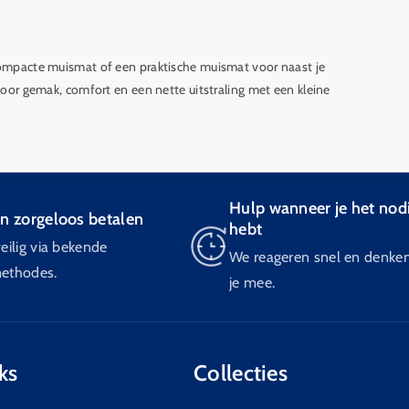
 compacte muismat of een praktische muismat voor naast je
 voor gemak, comfort en een nette uitstraling met een kleine
Hulp wanneer je het nod
en zorgeloos betalen
hebt
eilig via bekende
We reageren snel en denke
ethodes.
je mee.
nks
Collecties