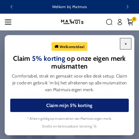
Ga naar
Welkom bij Matmuis
inhoud
0
Home
UPS
×
🚚 Welkomstdeal
C
UPS
Claim
5% korting
op onze eigen merk
o
muismatten
l
Filteren en sorteren
Comfortabel, strak en gemaakt voor elke desk setup. Claim
l
je code en gebruik ’m bij het afrekenen op alle muismatten
e
van Matmuis eigen merk.
c
t
Claim mijn 5% korting
i
e
* Alleen geldig op muismatten van Matmuis eigen merk.
APC
:
Snelle en betrouwbare levering 🚀
APC
APC Easy UPS BV500I-GR
APC Easy UPS BV1000I |
| 500VA / 300W | Line-