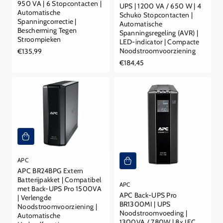
950 VA | 6 Stopcontacten |
UPS | 1200 VA / 650 W | 4
Automatische
Schuko Stopcontacten |
Spanningcorrectie |
Automatische
Bescherming Tegen
Spanningsregeling (AVR) |
Stroompieken
LED-indicator | Compacte
Noodstroomvoorziening
Reguliere
€135,99
prijs
Reguliere
€184,45
prijs
APC
APC BR24BPG Extern
Batterijpakket | Compatibel
APC
met Back-UPS Pro 1500VA
APC Back-UPS Pro
| Verlengde
BR1300MI | UPS
Noodstroomvoorziening |
Noodstroomvoeding |
Automatische
1300VA / 780W | 8x IEC