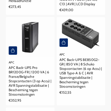
Herlaadfunctie
C13 | AVR | LCD Display
Reguliere
€273,45
Reguliere
€439,00
prijs
prijs
APC
APC Back-UPS BE850G2-
APC
GR | 850 VA | 8 Schuko
APC Back-UPS Pro
Stopcontacten (6 op Accu) |
BR1200G-FR | 1200 VA | 6
USB Type-A & C | AVR
Franse/Belgische
Spanningstabilisatie |
Stopcontacten (3 op Accu) |
Bescherming tegen
AVR Spanningstabilisatie |
Stroomstoringen
Bescherming tegen
Reguliere
€152,55
Stroomstoringen
prijs
Reguliere
€352,95
prijs