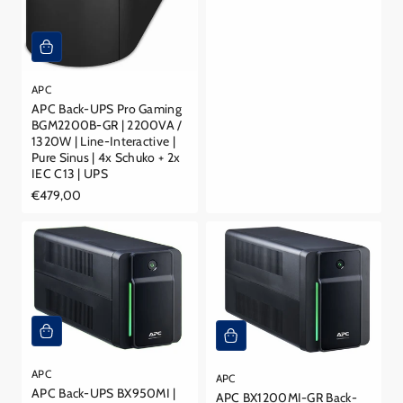
APC
APC Back-UPS Pro Gaming
BGM2200B-GR | 2200VA /
1320W | Line-Interactive |
Pure Sinus | 4x Schuko + 2x
IEC C13 | UPS
Reguliere
€479,00
prijs
APC
APC
APC Back-UPS BX950MI |
APC BX1200MI-GR Back-