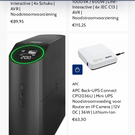
1000VA / 600W | Line-
Interactive | 4x Schuko |
Interactive | 6x IEC C13 |
AVR |
AVR |
Noodstroomvoorziening
Noodstroomvoorziening
Reguliere
€89,95
Reguliere
€115,25
prijs
prijs
APC
APC Back-UPS Connect
CP12036LI | Mini UPS
Noodstroomvoeding voor
Router en IP Camera | 12V
DC | 36W | Lithium-Ion
Reguliere
€63,30
prijs